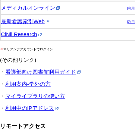
メディカルオンライン
[利
最新看護索引Web
[利
CiNii Research
※
マリアンナアカウントでログイン
(その他リンク)
・
看護部向け図書館利用ガイド
・
利用案内-学外の方
・
マイライブラリの使い方
・
利用中のIPアドレス
リモートアクセス