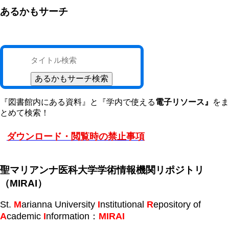
あるかもサーチ
『図書館内にある資料』と『学内で使える
電子リソース』
をま
とめて検索！
ダウンロード・閲覧時の禁止事項
聖マリアンナ医科大学学術情報機関リポジトリ
（MIRAI）
St.
M
arianna University
I
nstitutional
R
epository of
A
cademic
I
nformation：
MIRAI