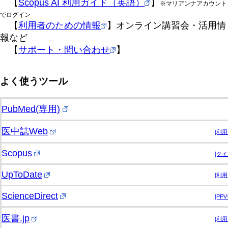
【
Scopus AI 利用ガイド（英語）
】
※マリアンナアカウント
でログイン
【
利用者のための情報
】オンライン講習会・活用情
報など
【
サポート・問い合わせ
】
よく使うツール
PubMed(専用)
医中誌Web
[利
Scopus
[ク
UpToDate
[利
ScienceDirect
[PP
医書.jp
[利