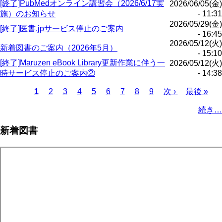
[終了]PubMedオンライン講習会（2026/6/17実
2026/06/05(金)
施）のお知らせ
- 11:31
2026/05/29(金)
[終了]医書.jpサービス停止のご案内
- 16:45
2026/05/12(火)
新着図書のご案内（2026年5月）
- 15:10
[終了]Maruzen eBook Library更新作業に伴う一
2026/05/12(火)
時サービス停止のご案内②
- 14:38
Page
Page
Page
Page
Page
Page
Page
Page
カ
1
2
3
4
5
6
7
8
9
次
次 ›
最
最後 »
レ
ペ
終
ペ
続き…
ン
ー
ペ
ー
ト
ジ
ー
ジ
新着図書
ペ
ジ
送
ー
り
ジ